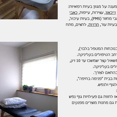
ענה על מגוון בעיות רפואיות:
דיכאון
, עצירות, עייפות,
כאבי
, סוכרת, אי-סדירות מחזור, כאבי מחזור (PMSׂ), בעיות עיכול,
בעיות עור,
חרדות
, לחצים, מתח
בנוכחות המטפל בלבד),
ב הטיפולים בקליניקה.
כל מפגש כולל תשאול קצר שמשכו עד 10 דק,
ים בקליניקה.
 בבית "פנימה בחיפה",
גוף ולנפש.
 לחוות גם פעילויות גוף נפש
ת גם מחנות מוצרים מפנקים