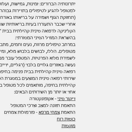
יתרונותיה הברורים: זמינות, גמישות, ועל
למטופל להגיע לטיפולים בתדירות גבוהה 
(תחזוקת הגוף ושמירה על בריאותו באורח ק
אחרי שכבר התעוררו בעיות בריאותיות שונ
הקליניקה לרפואה סינית קהילתית בבית "
בהשראת המודל הסיני המסורתי:
במרחב טיפולים מרווח, נעים וחמים, מת
מטופלים. הללו, לבושים בלבוש מלא, ומי
לשמירת מלוא הפרטיות. המטפל עובר ממט
נעשה באזורים גלויים בלבד (רגליים, ידיים
רפואה סינית קהילתית בבית פנימה בחיפה
שירותי רפואה סינית המוצעים במסגרת הק
קהילתית בחיפה, מותאמים לכל מטופל בה
אחד או יותר מן השירותים הבאים:
דיקור סיני
- אקופונקטורה
התאמת תזונה למצב וצרכי המטופל
התאמת
צמחי מרפא
- פורמולות צמחים
כוסות רוח
מוקסות