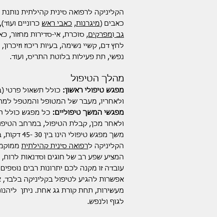
הקליניקה לרפואה סינית קהילתית נותנת מ
כאבים (
מיגרנות
,
כאבי ראש
כרוניים ועוד),
גב
ו
מפרקים
לחץ דם, קשיי נשימה, בעיות ריכוז וזיכרון, 
נפשי, תת פעילות בלוטת התריס, ועוד.
מהלך הטיפול
מפגש טיפולי ראשון:
כולל תשאול פרטי (
ולאחריו, מעבר של המטופל והמטפל למרח
מפגשי המשך טיפוליים:
ולאחר מכן, קבלת הטיפול, במרחב הטיפול
משך מפגש טיפולי הינו בין 30 -45 דקות, בהתאם לצורך.
הקליניקה ל
רפואה סינית קהילתית
ממוקמת
המציע שפע רב של חוגים וסדנאות לרוח, ל
עובדה זו מקנה לכם יתרונות רבים נוספים:
אפשרות להגיע לטיפול בקליניקה בלבד, או
מעשירות, תחת קורת גג אחת. ניתן ליהנו
לגוף ולנפש.