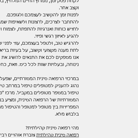
לקחת פסק זמן, ממרוץ החיים המלחיץ, בכ
וקצב אחר.
לפנות זמן להקשיב לעצמכם ולגופכם.
להתחבר לצרכים, לרצונות ולשאיפות שמ
לחדש כוחות ואנרגיות להתפתח, לצמוח ו
להגיע לאיזון רגשי ופיזי.
להרגיש טוב, ולטפל בעצמכם, עוד לפני ש
לתת מענה מקצועי וקשוב, על בעיות בריא
אנו מספקים לכם את התנאים להשיג את כ
נינוחה, ובעלויות שוות לכל כיס. וזאת, כ
במרכזי הרפואה סינית המסורתיים, שפעלו 
נהוג להעניק למטופלים טיפול במרחב טי
טיפול במספר מטופלים במקביל. מרכז "פנ
המסורתיות של הרפואה הסינית, ומציע בנו
המפרידות בין מטופל למטופל והטיפול 
בלבוש מלא.
מהי רפואה סינית קהילתית?
רפואה סינית קהילתית
צוברת אוהדים רבי